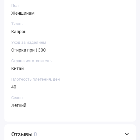
Пол
Женщинам
Ткань
Капрон
Уход за изделием
Стирка при t 30С
Страна изготовитель
Китай
Плотность плетения, ден
40
Сезон
Летний
Отзывы
0