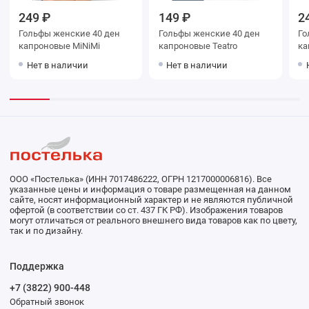
249 ₽
149 ₽
2
Гольфы женские 40 ден
Гольфы женские 40 ден
Гольфы
капроновые MiNiMi
капроновые Teatro
Нет в наличии
Нет в наличии
ООО «Постелька» (ИНН 7017486222, ОГРН 1217000006816). Все
указанные цены и информация о товаре размещенная на данном
сайте, носят информационный характер и не являются публичной
офертой (в соответствии со ст. 437 ГК РФ). Изображения товаров
могут отличаться от реального внешнего вида товаров как по цвету,
так и по дизайну.
Поддержка
+7 (3822) 900-448
Обратный звонок