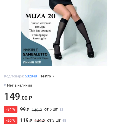
Код товара:
532848
Teatro
Нет в наличии
149
.00 ₽
99
от 5 шт
-34 %
₽
149 ₽
119
от 3 шт
-20 %
₽
149 ₽