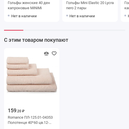
Гольфы женские 40 ден
Гольфы Mini Elastic 20 Lycra
Гольфы
капроновые MiNiMi
nero 2 пары
Нет в наличии
Нет в наличии
С этим товаром покупают
159
.20 ₽
Romance ПЛ-125.01-04353
Полотенце 40*60 цв.12-
1106