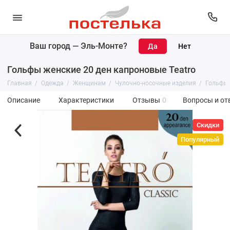
Ваш город —
Эль-Монте
?
Гольфы женские 20 ден капроновые Teatro
Главная
Одежда
Женщинам
Чулочно-носочные изделия
Гольфы
Описание
Характеристики
Отзывы
0
Вопросы и от
Скидки
Популярный