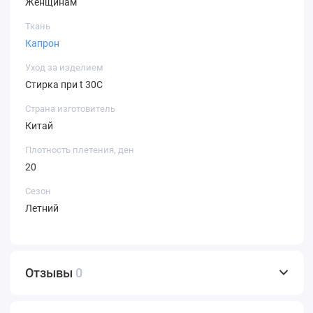
Женщинам
Ткань
Капрон
Уход за изделием
Стирка при t 30С
Страна изготовитель
Китай
Плотность плетения, ден
20
Сезон
Летний
Отзывы
0