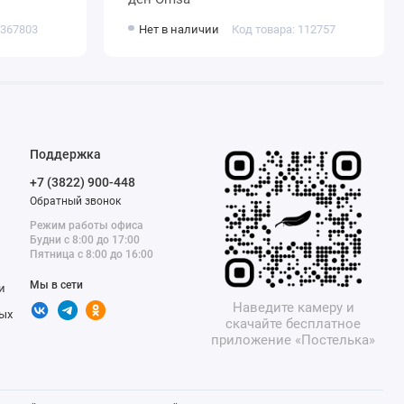
 367803
Нет в наличии
Код товара: 112757
Поддержка
+7 (3822) 900-448
Обратный звонок
Режим работы офиса
Будни с 8:00 до 17:00
Пятница с 8:00 до 16:00
Мы в сети
и
Наведите камеру и
ых
скачайте бесплатное
приложение «Постелька»