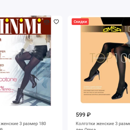
Скидки
599 ₽
0
Колготки женские 3 размер 100
iMi
ден Omsa