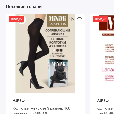
Похожие товары
Скидки
Скидки
849 ₽
749 ₽
Колготки женские 3 размер 160
Колготки женские 3 размер 18
ден черные MiNiMi
ден MiN