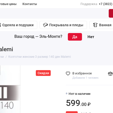
товые цены
Контакты
Поддержка
+7 (3822)
Одеяла и подушки
Покрывала и пледы
Ванная
Ваш город —
Эль-Монте
?
alemi
тки
Колготки женские 3 размер 140 ден Malemi
Скидки
В избранное
Добавили 1 человек
Нет в наличии
599
.00 ₽