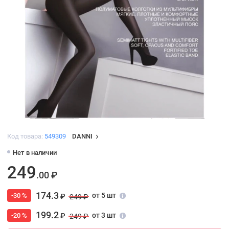
Код товара:
549309
DANNI
Нет в наличии
249
.00 ₽
174.3
от 5 шт
-30 %
₽
249 ₽
199.2
от 3 шт
-20 %
₽
249 ₽