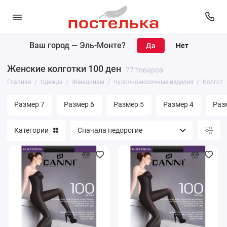
Ваш город —
Эль-Монте
?
Женщинам
Женские колготки 100 ден
77 товаров
Мужчинам
Главная
Одежда
Женщинам
Чулочно-носочные изделия
Колготк
Размер 7
Размер 6
Размер 5
Размер 4
Раз
Категории