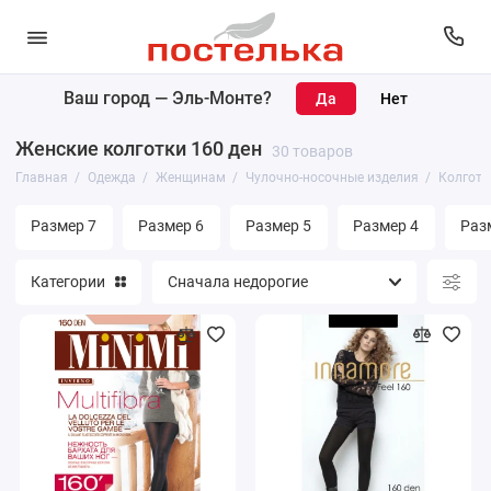
Ваш город —
Эль-Монте
?
Женщинам
Женские колготки 160 ден
30 товаров
Мужчинам
Главная
Одежда
Женщинам
Чулочно-носочные изделия
Колготк
Размер 7
Размер 6
Размер 5
Размер 4
Раз
Категории