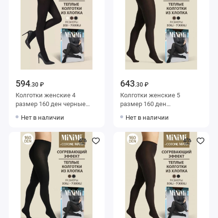
594
643
.30 ₽
.30 ₽
Колготки женские 4
Колготки женские 5
размер 160 ден черные
размер 160 ден
MiNiMi
коричневые MiNiMi
Нет в наличии
Нет в наличии