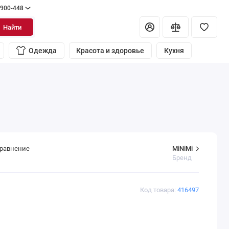
 900-448
Найти
Одежда
Красота и здоровье
Кухня
MiNiMi
сравнение
Бренд
Код товара:
416497