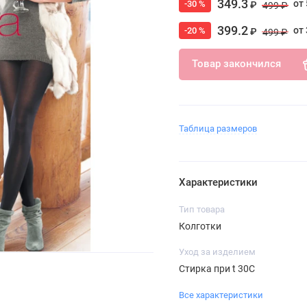
349.3
от 
-30 %
₽
499 ₽
399.2
от 
-20 %
₽
499 ₽
Товар закончился
Таблица размеров
Характеристики
Тип товара
Колготки
Уход за изделием
Стирка при t 30С
Все характеристики