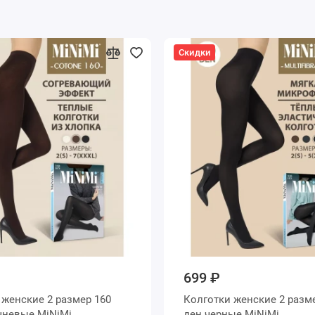
Скидки
699 ₽
0
Колготки женские 2 размер 160
ден коричневые MiNiMi
ден черные MiNiMi