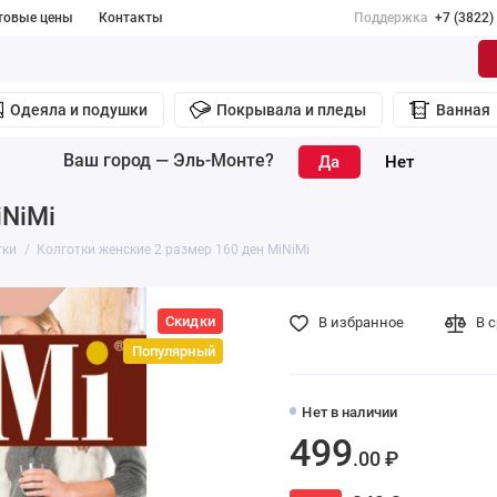
товые цены
Контакты
Поддержка
+7 (3822)
Одеяла и подушки
Покрывала и пледы
Ванная
Ваш город —
Эль-Монте
?
iNiMi
тки
Колготки женские 2 размер 160 ден MiNiMi
Скидки
В избранное
В 
Популярный
Нет в наличии
499
.00 ₽