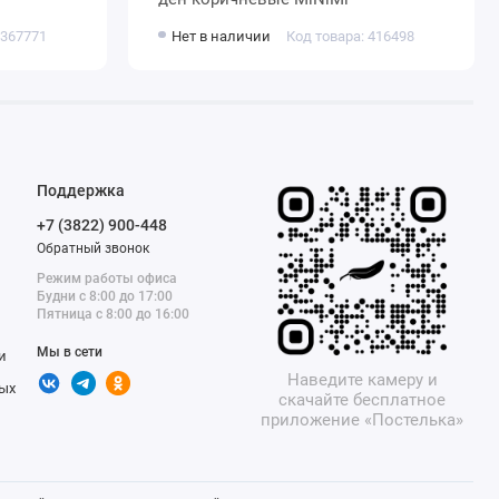
 367771
Нет в наличии
Код товара: 416498
Поддержка
+7 (3822) 900-448
Обратный звонок
Режим работы офиса
Будни с 8:00 до 17:00
Пятница с 8:00 до 16:00
Мы в сети
и
Наведите камеру и
ых
скачайте бесплатное
приложение «Постелька»