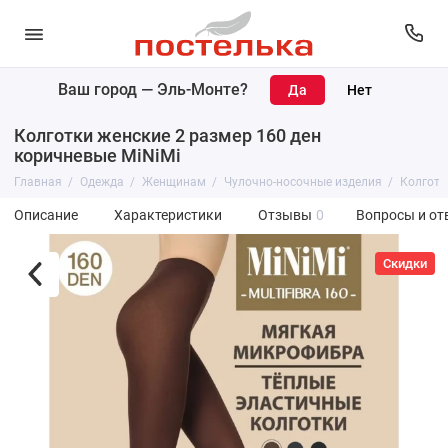
Ваш город —
Эль-Монте
?
Колготки женские 2 размер 160 ден
коричневые MiNiMi
Главная
Одежда
Женщинам
Чулочно-носочные изделия
Колготк
Описание
Характеристики
Отзывы
0
Вопросы и от
Скидки