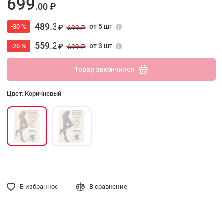
699
.00 ₽
489.3
от 5 шт
-30 %
₽
699 ₽
559.2
от 3 шт
-20 %
₽
699 ₽
Товар закончился
Цвет: Коричневый
В избранное
В сравнение