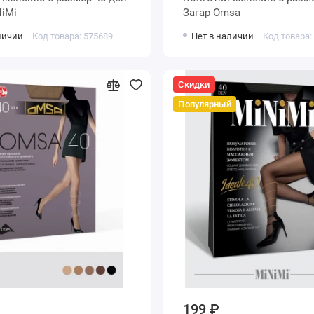
MiNiMi
Загар Omsa
личии
Код товара: 575689
Нет в наличии
Код товара:
Скидки
Популярный
199 ₽