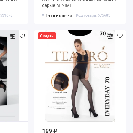
серые MiNiMi
 531678
Нет в наличии
Код товара: 575685
Скидки
199 ₽