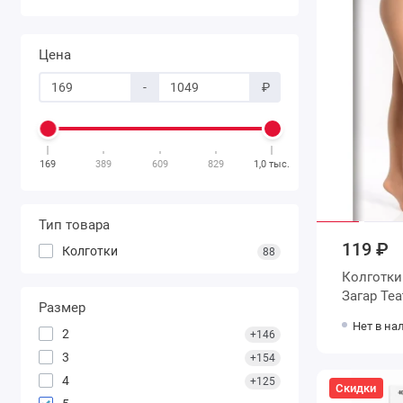
Цена
-
₽
169
389
609
829
1,0 тыс.
Тип товара
119 ₽
Колготки
88
Колготки женские 5 размер 20 д
Загар T
Размер
Нет в на
2
+146
3
+154
4
+125
Скидки