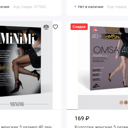
личии
Код товара: 577502
Нет в наличии
Код товара:
Скидки
169 ₽
ен
Колготки женские 5 размер 40 ден