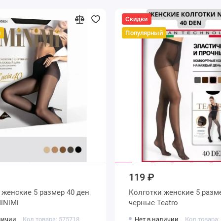
Скидки
й
Популярный
119 ₽
ен
Колготки женские 5 размер 40 ден
рные MiNiMi
черные Teatro
личии
Код товара: 575718
Нет в наличии
Код товара: