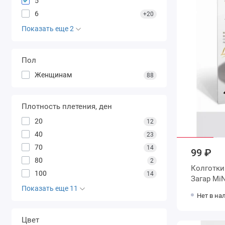
5
6
+20
Показать еще 2
Пол
Женщинам
88
Плотность плетения, ден
20
12
40
23
70
14
99 ₽
80
2
Колготки женские 5 размер 40 д
100
14
Загар 
Показать еще 11
Нет в на
Цвет