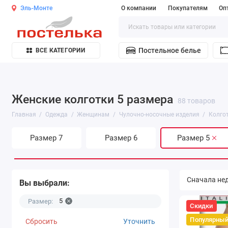
Эль-Монте
О компании
Покупателям
Оп
Постельное белье
ВСЕ КАТЕГОРИИ
Женские колготки 5 размера
88 товаров
Главная
Одежда
Женщинам
Чулочно-носочные изделия
Колго
Размер 7
Размер 6
Размер 5
Вы выбрали:
5
Размер:
Скидки
Популярны
Сбросить
Уточнить