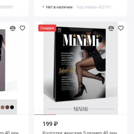
 539095
Нет в наличии
Код товара: 422101
Скидки
199 ₽
Колготки женские 5 размер 40 ден