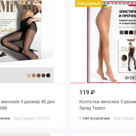
Популярный
119 ₽
ен
Колготки женские 5 размер 40 ден
MiNiMi
Загар Teatro
личии
Код товара: 575710
Нет в наличии
Код товара: