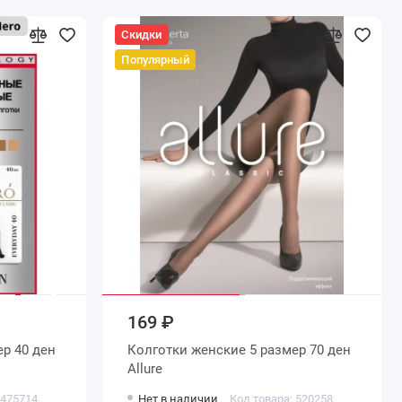
Скидки
Популярный
169 ₽
Колготки женские 5 размер 70 ден
Allure
 475714
Нет в наличии
Код товара: 520258