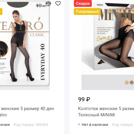
Скидки
й
Популярный
99 ₽
ен
Колготки женские 5 размер 40 ден
 Teatro
Телесный MiNiMi
личии
Код товара: 500462
Нет в наличии
Код товара: