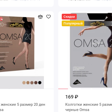
Скидки
Популярный
169 ₽
ен
Колготки женские 5 размер 20 ден
Omsa
черные Omsa