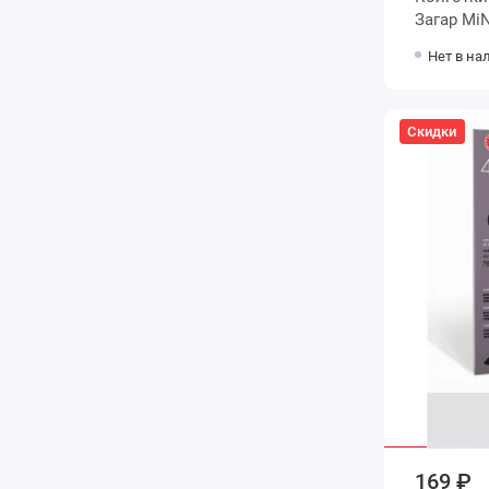
Загар 
Нет в на
Скидки
169 ₽