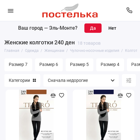
Ваш город —
Эль-Монте
?
Женщинам
Женские колготки 240 ден
18 товаров
Мужчинам
Главная
Одежда
Женщинам
Чулочно-носочные изделия
Колготк
Размер 7
Размер 6
Размер 5
Размер 4
Раз
Категории