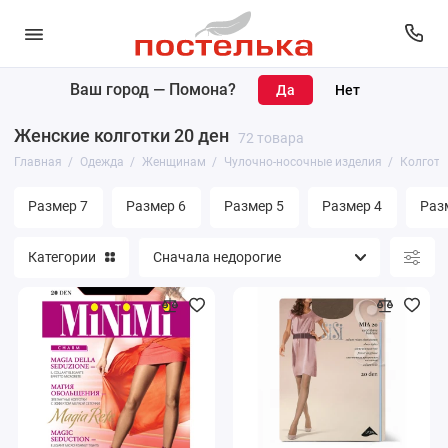
Ваш город —
Помона
?
Женщинам
Женские колготки 20 ден
72 товара
Мужчинам
Главная
Одежда
Женщинам
Чулочно-носочные изделия
Колготк
Размер 7
Размер 6
Размер 5
Размер 4
Раз
Категории