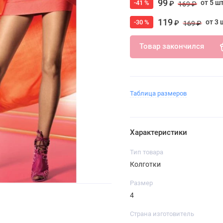
99
от 5 ш
-41 %
₽
169 ₽
119
от 3 
-30 %
₽
169 ₽
Товар закончился
Таблица размеров
Характеристики
Тип товара
Колготки
Размер
4
Страна изготовитель