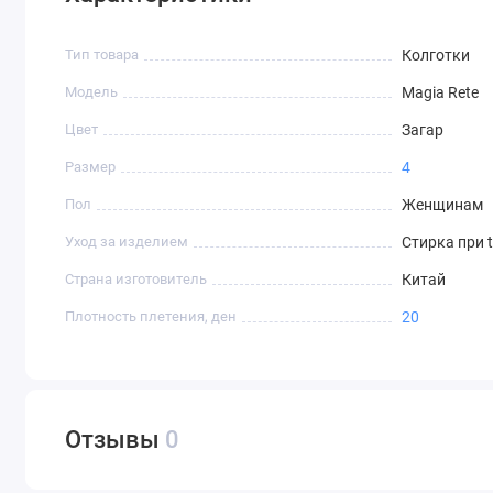
Тип товара
Колготки
Модель
Magia Rete
Цвет
Загар
Размер
4
Пол
Женщинам
Уход за изделием
Стирка при 
Страна изготовитель
Китай
Плотность плетения, ден
20
Отзывы
0