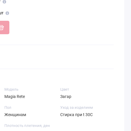
т
шт
Модель
Цвет
Magia Rete
Загар
Пол
Уход за изделием
Женщинам
Стирка при t 30С
Плотность плетения, ден