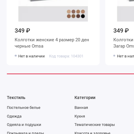
349 ₽
349 ₽
Колготки женские 4 размер 20 ден
Колготки женские 4 размер 20 де
черные Omsa
Загар 
Нет в наличии
Код товара: 104301
Нет в на
Текстиль
Категории
Постельное белье
Ванная
Одежда
Кухня
Одеяла и подушки
Тематические товары
Покрывала и пледы
Красота и здоровье