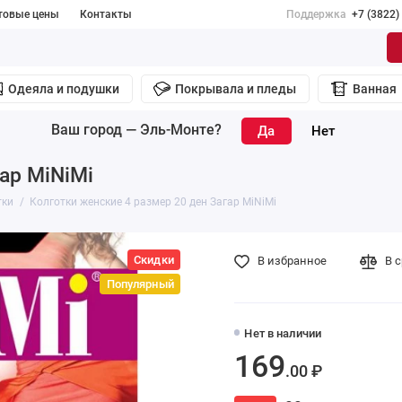
товые цены
Контакты
Поддержка
+7 (3822)
Одеяла и подушки
Покрывала и пледы
Ванная
Ваш город —
Эль-Монте
?
ар MiNiMi
тки
Колготки женские 4 размер 20 ден Загар MiNiMi
Скидки
В избранное
В 
Популярный
Нет в наличии
169
.00 ₽