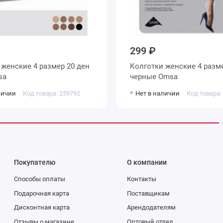
299 ₽
н
Колготки женские 4 размер 20 ден
Omsa
черные Omsa
личии
Код товара: 259792
Нет в наличии
Код товара:
Покупателю
О компании
Способы оплаты
Контакты
Подарочная карта
Поставщикам
Дисконтная карта
Арендодателям
Отзывы о магазине
Оптовый отдел