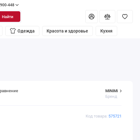
 900-448
Найти
Одежда
Красота и здоровье
Кухня
MiNiMi
сравнение
Бренд
Код товара:
575721