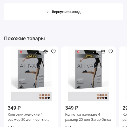
Вернуться назад
Похожие товары
349 ₽
349 ₽
2
Колготки женские 4
Колготки женские 4
Колг
размер 20 ден черные
размер 20 ден Загар Omsa
раз
Omsa
O