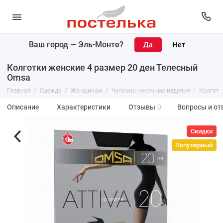
Ваш город —
Эль-Монте
?
Колготки женские 4 размер 20 ден Телесный
Omsa
Главная
Одежда
Женщинам
Чулочно-носочные изделия
Колготк
Описание
Характеристики
Отзывы
0
Вопросы и от
Скидки
Популярный