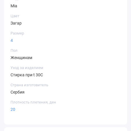
Mia
Цвет
Загар
Размер
4
Пол
Женщинам
Уход за изделием
Стирка при t 30С
Страна изготовитель
Сербия
Плотность плетения, ден
20