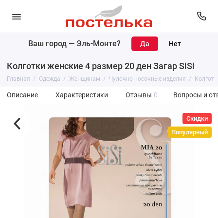
Ваш город —
Эль-Монте
?
Колготки женские 4 размер 20 ден Загар SiSi
Главная
Одежда
Женщинам
Чулочно-носочные изделия
Колготк
Описание
Характеристики
Отзывы
0
Вопросы и от
Скидки
Популярный