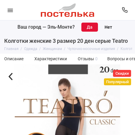
Ваш город —
Эль-Монте
?
Колготки женские 3 размер 20 ден серые Teatro
Главная
Одежда
Женщинам
Чулочно-носочные изделия
Колготк
Описание
Характеристики
Отзывы
0
Вопросы и от
Скидки
Популярный