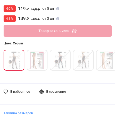
119
от 5 шт
-30 %
₽
169 ₽
139
от 3 шт
-18 %
₽
169 ₽
Товар закончился
Цвет: Серый
В избранное
В сравнение
Таблица размеров