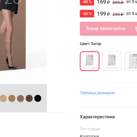
169
от 5 
-43 %
₽
299 ₽
199
от 3 
-33 %
₽
299 ₽
Товар закончился
Цвет: Загар
Таблица размеров
Характеристики
Тип товара
Колготки