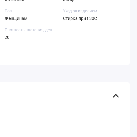
Пол
Уход за изделием
Женщинам
Стирка при t 30С
Плотность плетения, ден
20