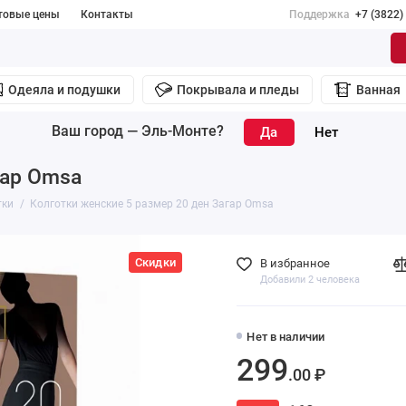
товые цены
Контакты
Поддержка
+7 (3822)
Одеяла и подушки
Покрывала и пледы
Ванная
Ваш город —
Эль-Монте
?
гар Omsa
тки
Колготки женские 5 размер 20 ден Загар Omsa
Скидки
В избранное
Добавили 2 человека
Нет в наличии
299
.00 ₽