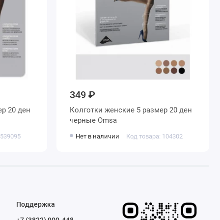
349 ₽
Колготки женские 5 размер 20 ден
черные Omsa
 539095
Нет в наличии
Код товара: 104302
Поддержка
+7 (3822) 900-448