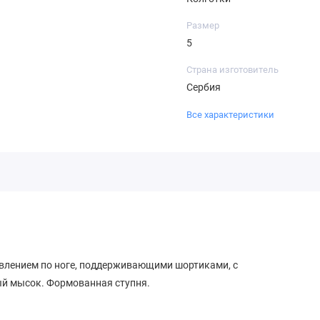
Размер
5
Страна изготовитель
Сербия
Все характеристики
авлением по ноге, поддерживающими шортиками, с
ый мысок. Формованная ступня.