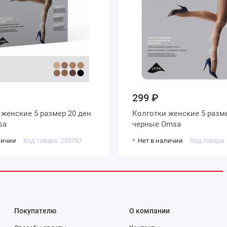
299 ₽
н
Колготки женские 5 размер 20 ден
Omsa
черные Omsa
личии
Код товара: 259793
Нет в наличии
Код товара:
Покупателю
О компании