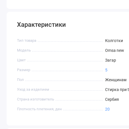
Характеристики
Тип товара
Колготки
Модель
Omsa new
Цвет
Загар
Размер
5
Пол
Женщинам
Уход за изделием
Стирка при 
Страна изготовитель
Сербия
Плотность плетения, ден
20