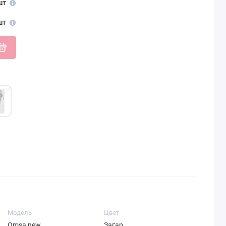
шт
шт
Модель
Цвет
Omsa new
Загар