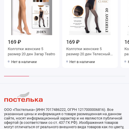
169 ₽
169 ₽
1
Колготки женские 5
Колготки женские 5
Колг
размер 20 ден Загар Teatro
размер 20 ден Телесный
раз
Teatro
Te
Нет в наличии
Нет в наличии
ООО «Постелька» (ИНН 7017486222, ОГРН 1217000006816). Все
указанные цены и информация о товаре размещенная на данном
сайте, носят информационный характер и не являются публичной
офертой (в соответствии со ст. 437 ГК РФ). Изображения товаров
могут отличаться от реального внешнего вида товаров как по цвету,