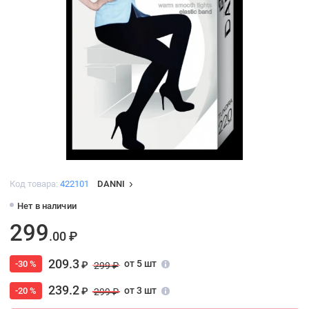
Код товара:
422101
DANNI
Нет в наличии
299
.00 ₽
209.3
от 5 шт
-30 %
₽
299 ₽
239.2
от 3 шт
-20 %
₽
299 ₽