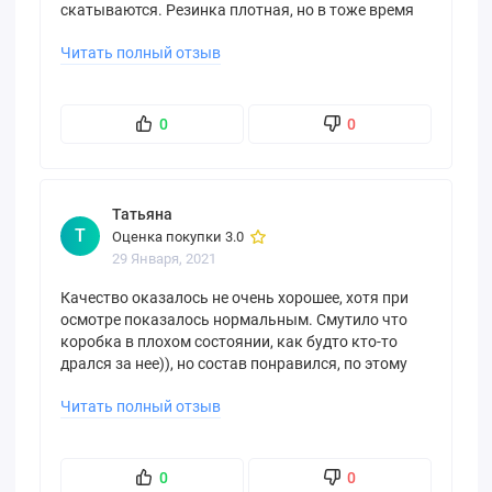
скатываются. Резинка плотная, но в тоже время
не давит
Читать полный отзыв
0
0
Татьяна
Т
Оценка покупки 3.0
29 Января, 2021
Качество оказалось не очень хорошее, хотя при
осмотре показалось нормальным. Смутило что
коробка в плохом состоянии, как будто кто-то
дрался за нее)), но состав понравился, по этому
купила. Толи колготки не соответствуют
Читать полный отзыв
размерной сетке, толи они на складе повыпали из
коробок и их перепутали, но они маленькие. Для
5ки слишком узкая нога, хотя я и не тучная
женщина. Зря выброшенные деньги.
0
0