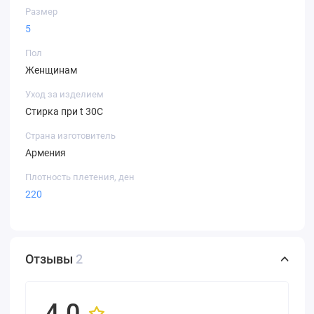
Размер
5
Пол
Женщинам
Уход за изделием
Стирка при t 30С
Страна изготовитель
Армения
Плотность плетения, ден
220
Отзывы
2
4.0