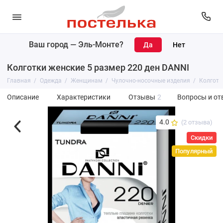
Ваш город —
Эль-Монте
?
Колготки женские 5 размер 220 ден DANNI
Главная
Одежда
Женщинам
Чулочно-носочные изделия
Колготк
Описание
Характеристики
Отзывы
2
Вопросы и от
4.0
(2 отзыва)
Скидки
Популярный