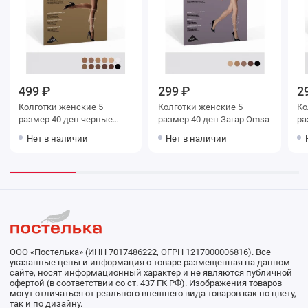
499 ₽
299 ₽
2
Колготки женские 5
Колготки женские 5
Колг
размер 40 ден черные
размер 40 ден Загар Omsa
раз
Omsa
O
Нет в наличии
Нет в наличии
ООО «Постелька» (ИНН 7017486222, ОГРН 1217000006816). Все
указанные цены и информация о товаре размещенная на данном
сайте, носят информационный характер и не являются публичной
офертой (в соответствии со ст. 437 ГК РФ). Изображения товаров
могут отличаться от реального внешнего вида товаров как по цвету,
так и по дизайну.