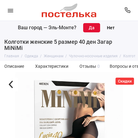
Ваш город —
Эль-Монте
?
Колготки женские 5 размер 40 ден Загар
MiNiMi
Главная
Одежда
Женщинам
Чулочно-носочные изделия
Колготк
Описание
Характеристики
Отзывы
0
Вопросы и от
Скидки