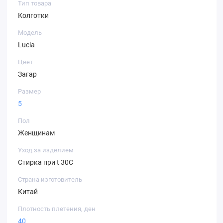
Тип товара
Колготки
Модель
Lucia
Цвет
Загар
Размер
5
Пол
Женщинам
Уход за изделием
Стирка при t 30С
Страна изготовитель
Китай
Плотность плетения, ден
40