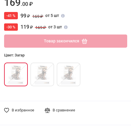
169
.00 ₽
99
от 5 шт
-41 %
₽
169 ₽
119
от 3 шт
-30 %
₽
169 ₽
Товар закончился
Цвет: Загар
В избранное
В сравнение