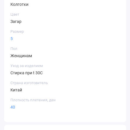
Колготки
Цвет
Загар
Размер
5
Пол
Женщинам
Уход за изделием
Стирка при t 30С
Страна изготовитель
Китай
Плотность плетения, ден
40