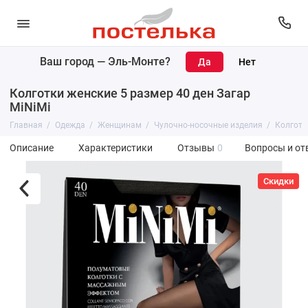
Ваш город —
Эль-Монте
?
Колготки женские 5 размер 40 ден Загар
MiNiMi
Главная
Одежда
Женщинам
Чулочно-носочные изделия
Колготк
Описание
Характеристики
Отзывы
0
Вопросы и от
Скидки