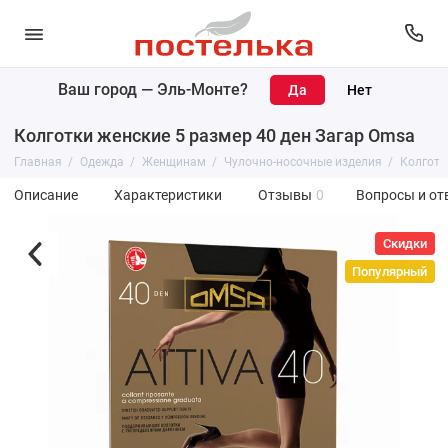
Ваш город —
Эль-Монте
?
Колготки женские 5 размер 40 ден Загар Omsa
Главная
Одежда
Женщинам
Чулочно-носочные изделия
Колготк
Описание
Характеристики
Отзывы
0
Вопросы и от
Скидки
Популярный