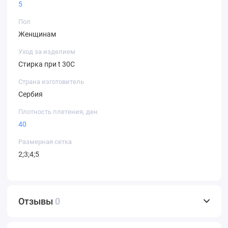
5
Пол
Женщинам
Уход за изделием
Стирка при t 30С
Страна изготовитель
Сербия
Плотность плетения, ден
40
Размерная сетка
2;3;4;5
Отзывы
0