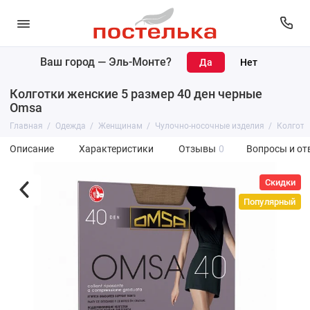
Ваш город —
Эль-Монте
?
Колготки женские 5 размер 40 ден черные
Omsa
Главная
Одежда
Женщинам
Чулочно-носочные изделия
Колготк
Описание
Характеристики
Отзывы
0
Вопросы и от
Скидки
Популярный