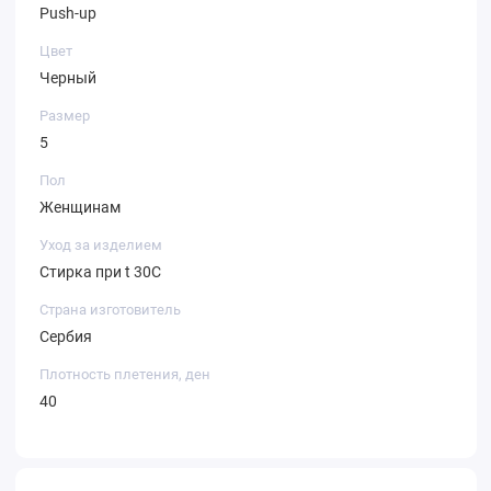
Push-up
Цвет
Черный
Размер
5
Пол
Женщинам
Уход за изделием
Стирка при t 30С
Страна изготовитель
Сербия
Плотность плетения, ден
40