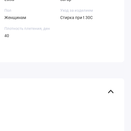
Пол
Уход за изделием
Женщинам
Стирка при t 30С
Плотность плетения, ден
40