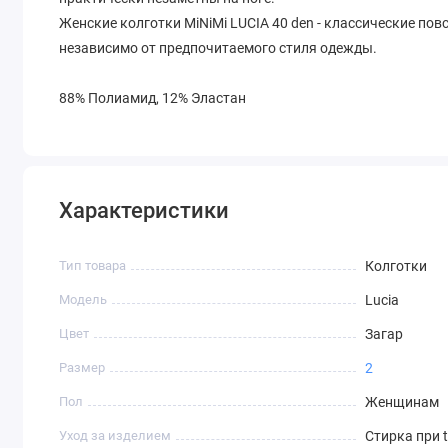
Женские колготки MiNiMi LUCIA 40 den - классические по
независимо от предпочитаемого стиля одежды.
88% Полиамид, 12% Эластан
Характеристики
Тип товара
Колготки
Модель
Lucia
Цвет
Загар
Размер
2
Пол
Женщинам
Уход за изделием
Стирка при 