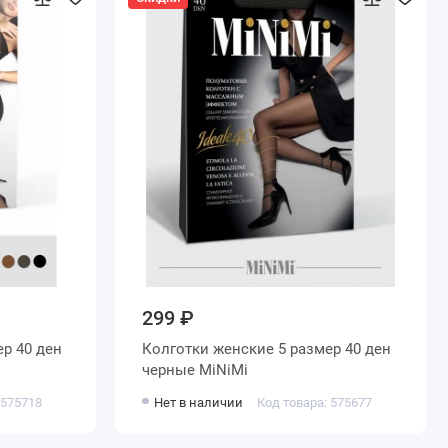
299 ₽
Колготки женские 5 размер 40 ден
черные MiNiMi
 575718
Нет в наличии
Код товара: 575677