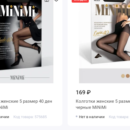
169 ₽
н
Колготки женские 5 размер 40 ден
 MiNiMi
черные MiNiMi
личии
Код товара: 575685
Нет в наличии
Код товара: