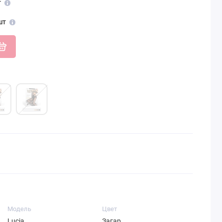
т
шт
Модель
Цвет
Lucia
Загар