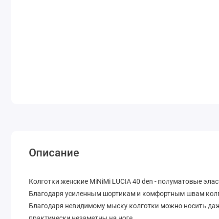
Описание
Колготки женские MiNiMi LUCIA 40 den - полуматовые эла
Благодаря усиленным шортикам и комфортным швам колго
Благодаря невидимому мыску колготки можно носить даже
практически незаметны на ноге.