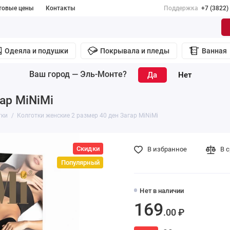
товые цены
Контакты
Поддержка
+7 (3822)
Одеяла и подушки
Покрывала и пледы
Ванная
Ваш город —
Эль-Монте
?
ар MiNiMi
тки
Колготки женские 2 размер 40 ден Загар MiNiMi
Скидки
В избранное
В 
Популярный
Нет в наличии
169
.00 ₽