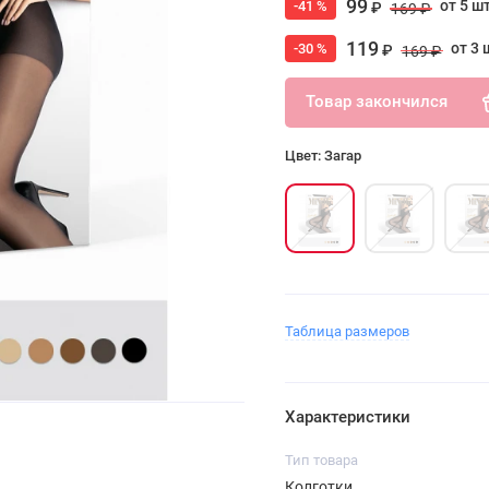
99
от 5 ш
-41 %
₽
169 ₽
119
от 3 
-30 %
₽
169 ₽
Товар закончился
Цвет: Загар
Таблица размеров
Характеристики
Тип товара
Колготки