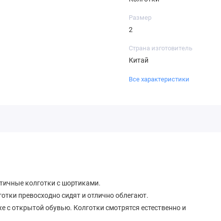
Размер
2
Страна изготовитель
Китай
Все характеристики
стичные колготки с шортиками.
тки превосходно сидят и отлично облегают.
 с открытой обувью. Колготки смотрятся естественно и