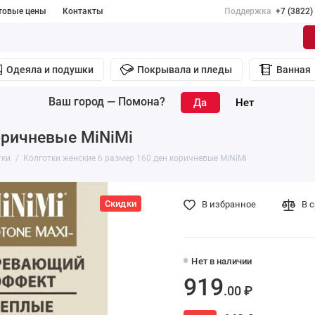
товые цены
Контакты
Поддержка
+7 (3822)
Одеяла и подушки
Покрывала и пледы
Ванная
Ваш город —
Помона
?
оричневые MiNiMi
тки
Колготки женские 6 размер 160 ден коричневые MiNiMi
Скидки
В избранное
В 
Нет в наличии
919
.00 ₽