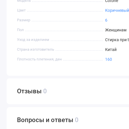
Модель
Cotone
Цвет
Коричневый
Размер
6
Пол
Женщинам
Уход за изделием
Стирка при 
Страна изготовитель
Китай
Плотность плетения, ден
160
Отзывы
0
Вопросы и ответы
0