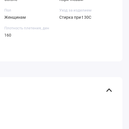
Пол
Уход за изделием
Женщинам
Стирка при t 30С
Плотность плетения, ден
160