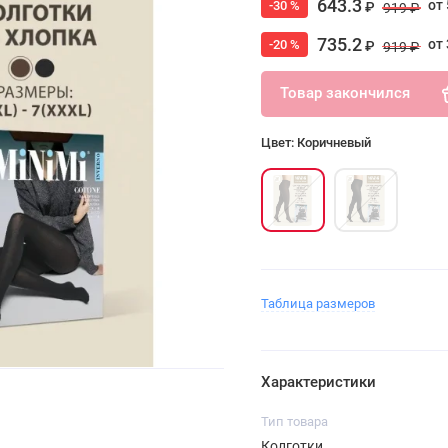
643.3
от 
-30 %
₽
919 ₽
735.2
от 
-20 %
₽
919 ₽
Товар закончился
Цвет: Коричневый
Таблица размеров
Характеристики
Тип товара
Колготки