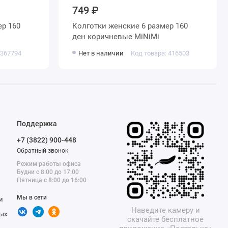
749 ₽
Колготки женские 6 размер 160
ден коричневые MiNiMi
 367794
Нет в наличии
Код товара: 416503
Поддержка
+7 (3822) 900-448
Обратный звонок
Режим работы офиса
Будни с 8:00 до 17:00
Пятница с 8:00 до 16:00
Мы в сети
и
Наведите камеру и
ых
скачайте бесплатное