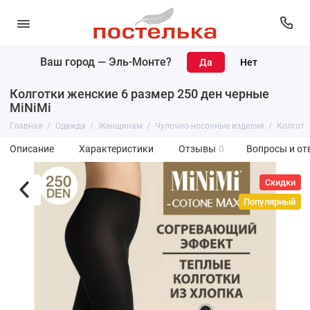
Ваш город —
Эль-Монте
?
Колготки женские 6 размер 250 ден черные
MiNiMi
Главная
Одежда
Женщинам
Чулочно-носочные изделия
Колготк
Описание
Характеристики
Отзывы
0
Вопросы и от
Скидки
Популярный