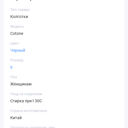
Тип товара
Колготки
Модель
Cotone
Цвет
Черный
Размер
6
Пол
Женщинам
Уход за изделием
Стирка при t 30С
Страна изготовитель
Китай
Плотность плетения, ден