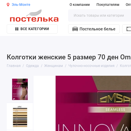
Эль-Монте
О компании
Покупателям
Оп
Постельное белье
ВСЕ КАТЕГОРИИ
Колготки женские 5 размер 70 ден Om
Главная
Одежда
Женщинам
Чулочно-носочные изделия
Колго