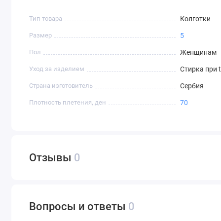
Тип товара
Колготки
Размер
5
Пол
Женщинам
Уход за изделием
Стирка при 
Страна изготовитель
Сербия
Плотность плетения, ден
70
Отзывы
0
Вопросы и ответы
0