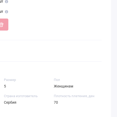
шт
шт
Размер
Пол
5
Женщинам
Страна изготовитель
Плотность плетения, ден
Сербия
70