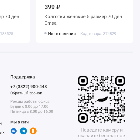
399 ₽
Колготки женские 5 размер 70 ден
Omsa
 183525
Нет в наличии
Код товара: 374829
Поддержка
+7 (3822) 900-448
Обратный звонок
Режим работы офиса
Будни с 8:00 до 17:00
Пятница с 8:00 до 16:00
Мы в сети
и
Наведите камеру и
ых
скачайте бесплатное