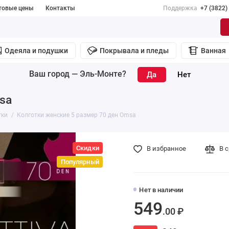
товые цены
Контакты
Поддержка
+7 (3822)
Одеяла и подушки
Покрывала и пледы
Ванная
Ваш город —
Эль-Монте
?
sa
тки
Колготки женские 5 размер 70 ден Omsa
Скидки
В избранное
В 
Популярный
Нет в наличии
549
.00 ₽