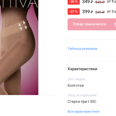
349
от 5 
-36 %
₽
549 ₽
399
от 3 
-27 %
₽
549 ₽
Товар закончился
Таблица размеров
Характеристики
Тип товара
Колготки
Уход за изделием
Стирка при t 30С
Все характеристики