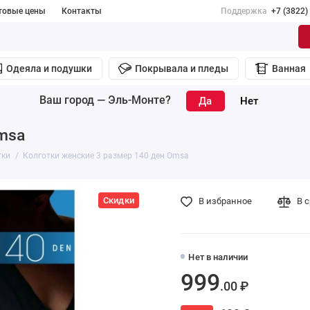
товые цены
Контакты
Поддержка
+7 (3822)
Одеяла и подушки
Покрывала и пледы
Ванная
Ваш город —
Эль-Монте
?
msa
тки
Колготки женские 3 размер 140 ден Omsa
Скидки
В избранное
В 
Нет в наличии
999
.00 ₽