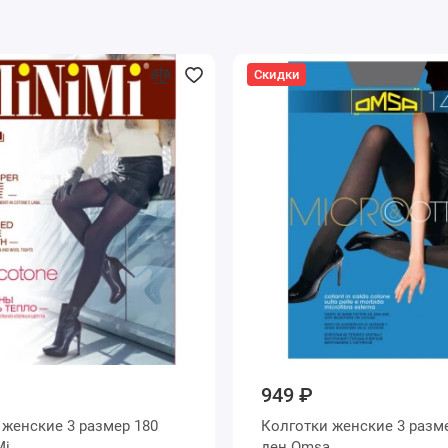
Скидки
949 ₽
0
Колготки женские 3 размер 140
iMi
ден Omsa