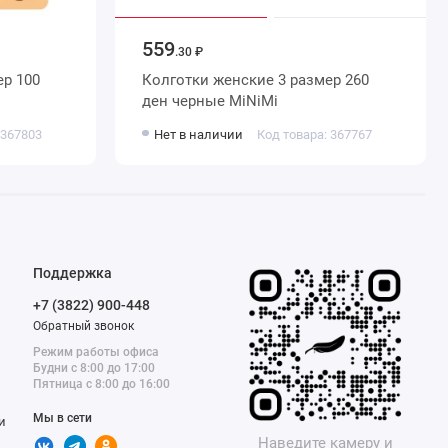
559
.30 ₽
Колготки женские 3 размер 260
ден черные MiNiMi
 367803
Нет в наличии
Код товара: 367767
Поддержка
+7 (3822) 900-448
Обратный звонок
Режим работы офиса
Будни с 8:00 до 17:00
Пятница с 8:00 до 16:00
Мы в сети
и
Наведите камеру и