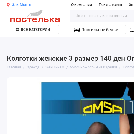
Эль-Монте
О компании
Покупателям
Оп
Постельное белье
ВСЕ КАТЕГОРИИ
Колготки женские 3 размер 140 ден O
Главная
Одежда
Женщинам
Чулочно-носочные изделия
Колго