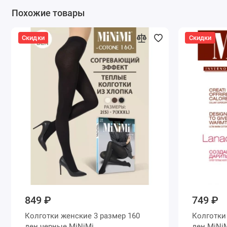
Похожие товары
Скидки
Скидки
849 ₽
749 ₽
Колготки женские 3 размер 160
Колготки женские 3 размер 18
ден черные MiNiMi
ден MiN