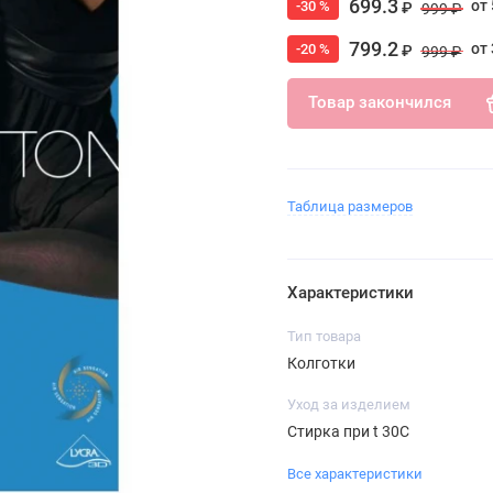
699.3
от 
-30 %
₽
999 ₽
799.2
от 
-20 %
₽
999 ₽
Товар закончился
Таблица размеров
Характеристики
Тип товара
Колготки
Уход за изделием
Стирка при t 30С
Все характеристики