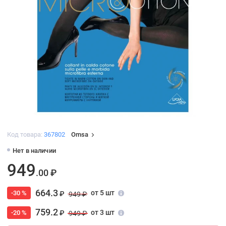
Код товара:
367802
Omsa
Нет в наличии
949
.00 ₽
664.3
от 5 шт
-30 %
₽
949 ₽
759.2
от 3 шт
-20 %
₽
949 ₽