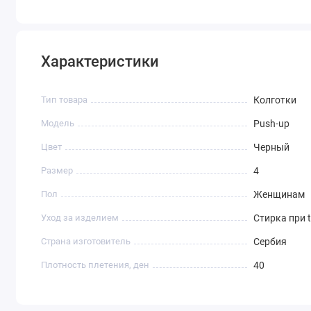
Характеристики
Тип товара
Колготки
Модель
Push-up
Цвет
Черный
Размер
4
Пол
Женщинам
Уход за изделием
Стирка при 
Страна изготовитель
Сербия
Плотность плетения, ден
40