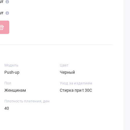
шт
шт
Модель
Цвет
Push-up
Черный
Пол
Уход за изделием
Женщинам
Стирка при t 30С
Плотность плетения, ден
40