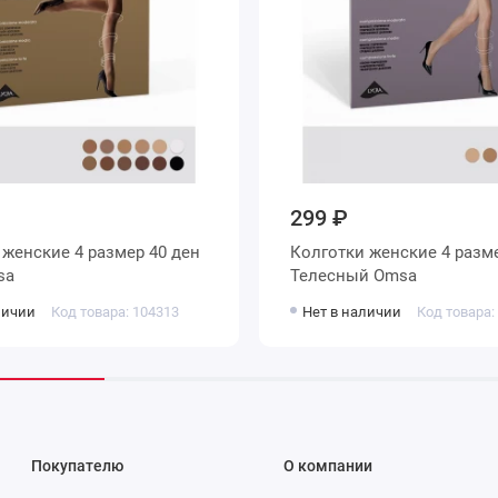
299 ₽
н
Колготки женские 4 размер 40 ден
Omsa
Телесный Omsa
личии
Код товара: 104313
Нет в наличии
Код товара:
Покупателю
О компании