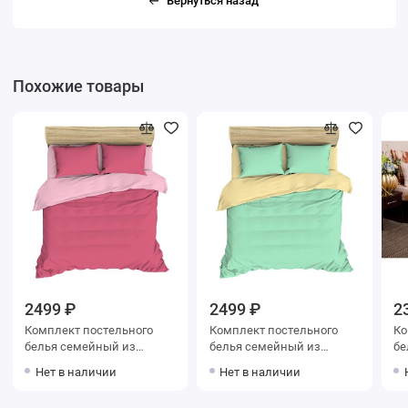
Вернуться назад
Похожие товары
2499 ₽
2499 ₽
2
Комплект постельного
Комплект постельного
Ко
белья семейный из
белья семейный из
белья 
поплина с наволочками
поплина с наволочками
попли
Нет в наличии
Нет в наличии
70х70 2 шт Однотонное
70х70 2 шт Однотонное
70
Василиса
Василиса
Но