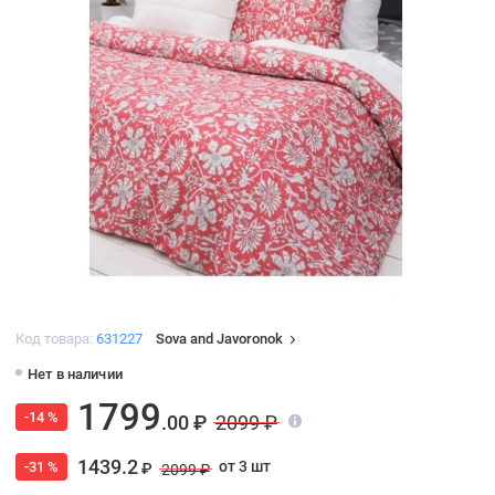
Код товара:
631227
Sova and Javoronok
Нет в наличии
1799
-14 %
.00 ₽
2099 ₽
1439.2
от 3 шт
-31 %
₽
2099 ₽