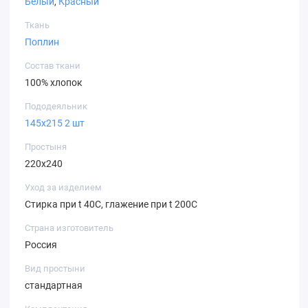
Белый
,
Красный
Ткань
Поплин
Состав ткани
100% хлопок
Пододеяльник
145х215 2 шт
Простыня
220х240
Уход за изделием
Стирка при t 40С, глажение при t 200С
Страна изготовитель
Россия
Вид простыни
стандартная