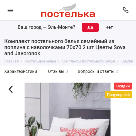
Ваш город —
Эль-Монте
?
Комплект постельного белья семейный из
поплина с наволочками 70х70 2 шт Цветы Sova
and Javoronok
Главная
Постельное белье
Комплекты постельного белья
Комплект
Характеристики
Отзывы
0
Вопросы и ответы
0
Скидки
Популярный