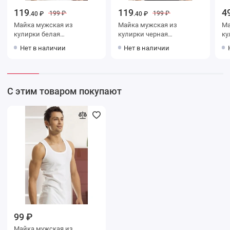
119
119
4
199 ₽
199 ₽
.40 ₽
.40 ₽
Майка мужская из
Майка мужская из
Майка
кулирки белая
кулирки черная
ку
однотонная
однотонная
Нет в наличии
Нет в наличии
С этим товаром покупают
99 ₽
Майка мужская из