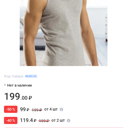
Код товара:
468636
Нет в наличии
199
.00 ₽
99
от 4 шт
-50 %
₽
199 ₽
119.4
от 2 шт
-40 %
₽
199 ₽