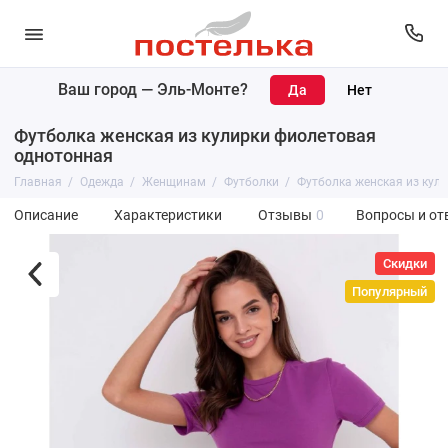
Ваш город —
Эль-Монте
?
Футболка женская из кулирки фиолетовая
однотонная
Главная
Одежда
Женщинам
Футболки
Футболка женская из кул
Описание
Характеристики
Отзывы
0
Вопросы и от
Скидки
Популярный