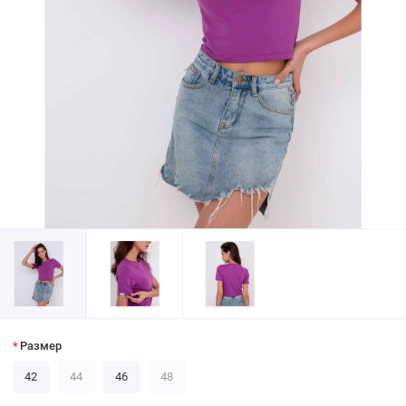
Размер
42
44
46
48