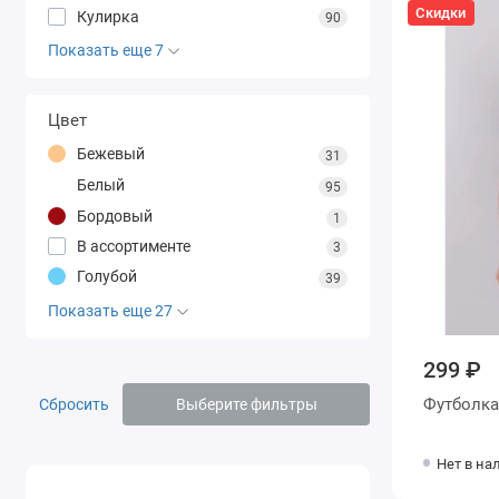
Скидки
Кулирка
90
Показать еще 7
Цвет
Бежевый
31
Белый
95
Бордовый
1
В ассортименте
3
Голубой
39
Показать еще 27
299 ₽
Сбросить
Выберите фильтры
Нет в на