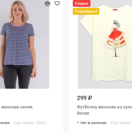
Скидки
Популярный
299 ₽
Футболка женская синяя
Футболка женская из кулирки
белая
личии
Код товара: -45522
Нет в наличии
Код товара: