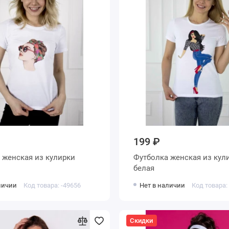
199 ₽
ки
Футболка женская из кулирки
белая
личии
Код товара: -49656
Нет в наличии
Код товара:
Скидки