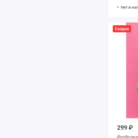
Нет в на
Скидки
299 ₽
Футболка женская из кулир