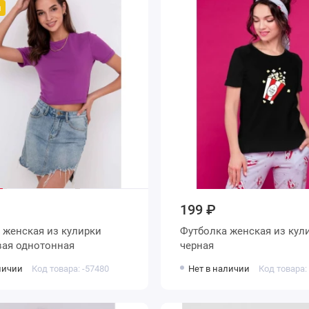
й
199 ₽
ки
Футболка женская из кулирки
фиолетовая однотонная
черная
личии
Код товара: -57480
Нет в наличии
Код товара: