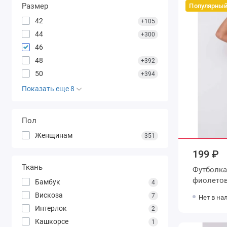
Размер
Популярны
42
+105
44
+300
46
48
+392
50
+394
Показать еще 8
Пол
Женщинам
351
199 ₽
Ткань
Футболка женская из кулир
Бамбук
4
Вискоза
7
Нет в на
Интерлок
2
Кашкорсе
1