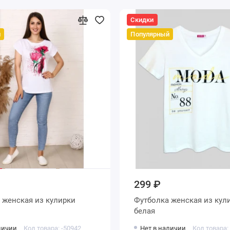
Скидки
й
Популярный
299 ₽
ки
Футболка женская из кулирки
белая
личии
Код товара: -50942
Нет в наличии
Код товара: