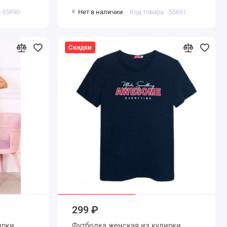
 -55690
Нет в наличии
Код товара: -55691
Скидки
299 ₽
Футболка женская из кулирки