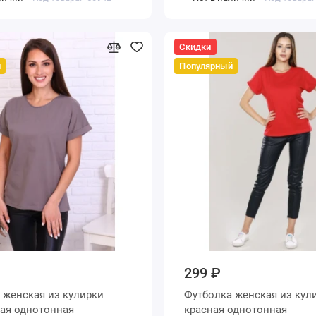
Скидки
й
Популярный
299 ₽
ки
Футболка женская из кулирки
коричневая однотонная
красная однотонная