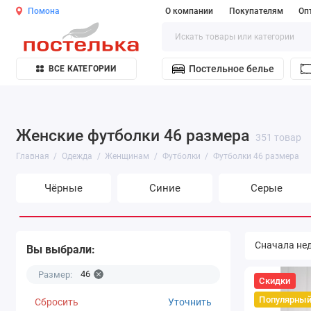
Помона
О компании
Покупателям
Оп
Постельное белье
ВСЕ КАТЕГОРИИ
Женские футболки 46 размера
351 товар
Главная
Одежда
Женщинам
Футболки
Футболки 46 размера
Чёрные
Синие
Серые
Вы выбрали:
46
Размер:
Скидки
Популярны
Сбросить
Уточнить