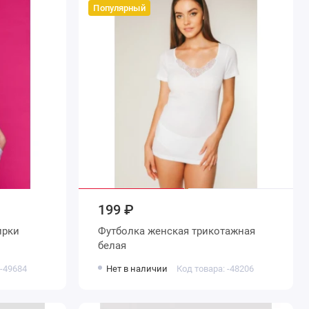
Популярный
199 ₽
Футболка женская трикотажная
белая
 -49684
Нет в наличии
Код товара: -48206