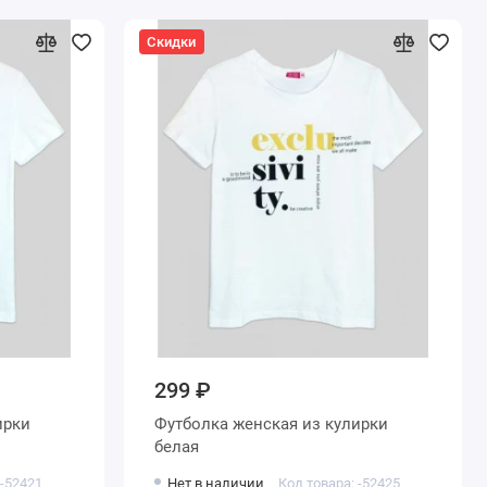
Скидки
299 ₽
Футболка женская из кулирки
белая
 -52421
Нет в наличии
Код товара: -52425