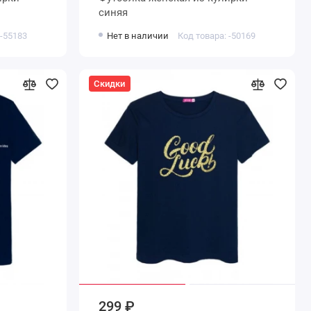
синяя
 -55183
Нет в наличии
Код товара: -50169
Скидки
299 ₽