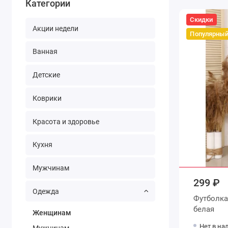
Категории
Скидки
Акции недели
Популярны
Ванная
Детские
Коврики
Красота и здоровье
Кухня
Мужчинам
299 ₽
Одежда
Футболка женская из кулир
белая
Женщинам
Нет в на
Мужчинам