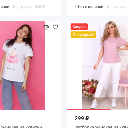
личии
Код товара: -53625
Нет в наличии
Код товара:
Скидки
Популярный
299 ₽
ки
Футболка женская из кулирки