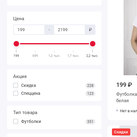
Цена
-
₽
199
699
1,2 тыс.
1,7 тыс.
2,2 тыс.
Акция
199 ₽
Скидка
228
Спеццена
123
Футболка женская из кулир
белая
Нет в на
Тип товара
Футболки
351
Скидки