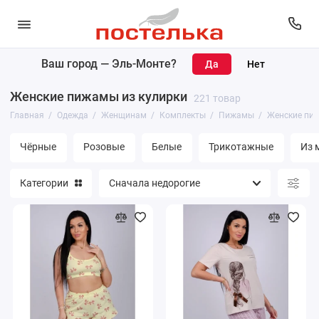
Ваш город —
Эль-Монте
?
Женщинам
Женские пижамы из кулирки
221 товар
Мужчинам
Главная
Одежда
Женщинам
Комплекты
Пижамы
Женские пиж
Чёрные
Розовые
Белые
Трикотажные
Из 
Категории