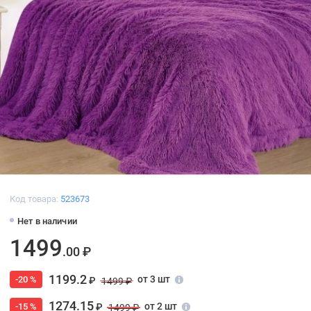
Код товара:
523673
Нет в наличии
1499
.00 ₽
1199.2
от 3 шт
-20 %
₽
1499 ₽
1274.15
от 2 шт
-15 %
₽
1499 ₽