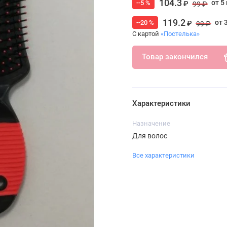
104.3
от 5
--5 %
₽
99 ₽
119.2
от 
--20 %
₽
99 ₽
С картой
«Постелька»
Товар закончился
Характеристики
Назначение
Для волос
Все характеристики