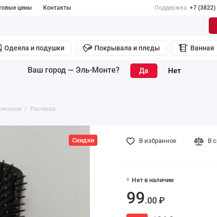
товые цены
Контакты
Поддержка
+7 (3822)
Одеяла и подушки
Покрывала и пледы
Ванная
Ваш город —
Эль-Монте
?
рически
Расческа
Скидки
В избранное
В 
Нет в наличии
99
.00 ₽