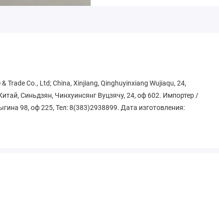
rade Co., Ltd; China, Xinjiang, Qinghuyinxiang Wujiaqu, 24,
Китай, Синьдзян, Чинхуинсянг Вуцзячу, 24, оф 602. Импортер /
ыгина 98, оф 225, Тел: 8(383)2938899. Дата изготовления: