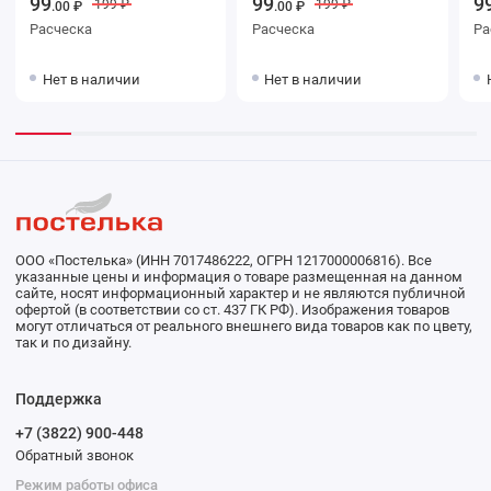
99
99
9
199 ₽
199 ₽
.00 ₽
.00 ₽
Расческа
Расческа
Ра
Нет в наличии
Нет в наличии
ООО «Постелька» (ИНН 7017486222, ОГРН 1217000006816). Все
указанные цены и информация о товаре размещенная на данном
сайте, носят информационный характер и не являются публичной
офертой (в соответствии со ст. 437 ГК РФ). Изображения товаров
могут отличаться от реального внешнего вида товаров как по цвету,
так и по дизайну.
Поддержка
+7 (3822) 900-448
Обратный звонок
Режим работы офиса