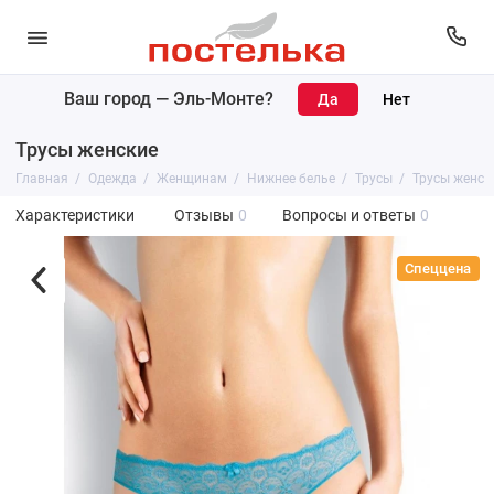
Ваш город —
Эль-Монте
?
Трусы женские
Главная
Одежда
Женщинам
Нижнее белье
Трусы
Трусы женск
Характеристики
Отзывы
0
Вопросы и ответы
0
Спеццена