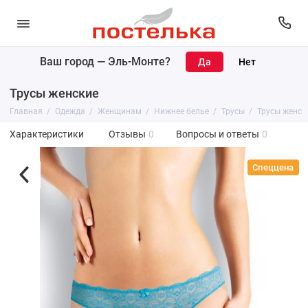
Ваш город —
Эль-Монте
?
Трусы женские
Главная
Одежда
Женщинам
Нижнее белье
Трусы
Трусы женск
Характеристики
Отзывы
0
Вопросы и ответы
0
Спеццена