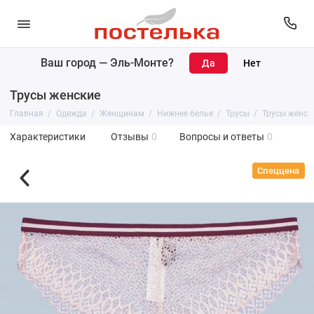
Ваш город —
Эль-Монте
?
Трусы женские
Главная
Одежда
Женщинам
Нижнее белье
Трусы
Трусы женск
Характеристики
Отзывы
0
Вопросы и ответы
0
Спеццена