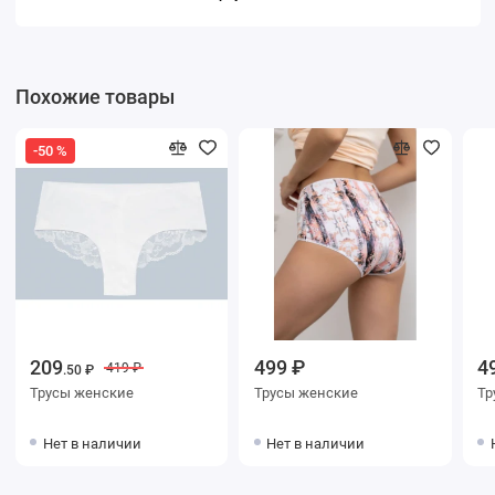
Похожие товары
-50 %
209
499 ₽
4
419 ₽
.50 ₽
Трусы женские
Трусы женские
Нет в наличии
Нет в наличии