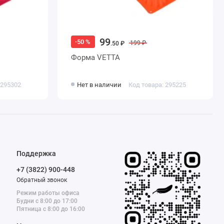
99
-50 %
199 ₽
.50 ₽
Форма VETTA
 295302
Нет в наличии
Код товара: 295225
Поддержка
+7 (3822) 900-448
Обратный звонок
Режим работы офиса
Будни с 8:00 до 17:00
Пятница с 8:00 до 16:00