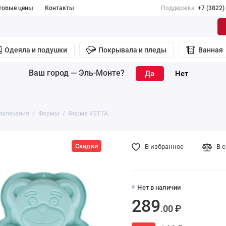
товые цены
Контакты
Поддержка
+7 (3822)
Одеяла и подушки
Покрывала и пледы
Ванная
Ваш город —
Эль-Монте
?
запекания
Формы
Форма VETTA
Скидки
В избранное
В 
Нет в наличии
289
.00 ₽