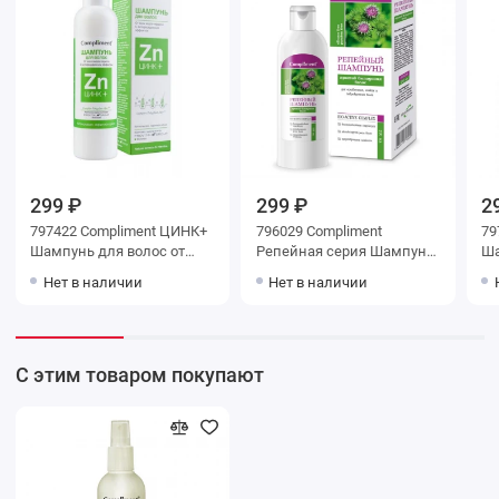
299 ₽
299 ₽
2
797422 Compliment ЦИНК+
796029 Compliment
79
Шампунь для волос от
Репейная серия Шампунь
Ша
всех видов перхоти 200 мл
Репейный против
Ак
Нет в наличии
Нет в наличии
выпадения волос 200 мл
пр
20
С этим товаром покупают