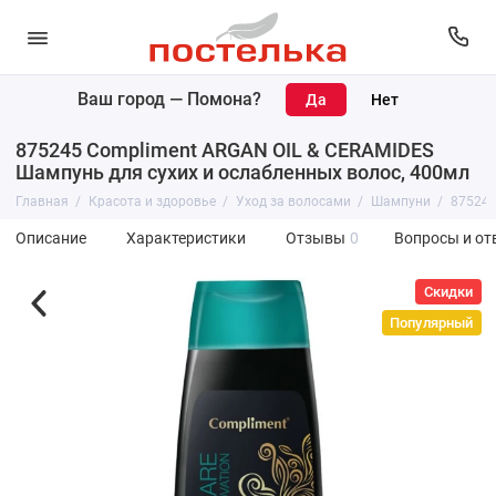
Ваш город —
Помона
?
875245 Compliment ARGAN OIL & CERAMIDES
Шампунь для сухих и ослабленных волос, 400мл
Главная
Красота и здоровье
Уход за волосами
Шампуни
875245
Описание
Характеристики
Отзывы
0
Вопросы и от
Скидки
Популярный