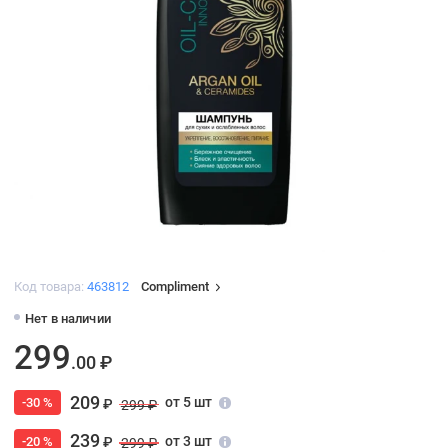
Код товара:
463812
Compliment
Нет в наличии
299
.00 ₽
209
от 5 шт
-30 %
₽
299 ₽
239
от 3 шт
-20 %
₽
299 ₽