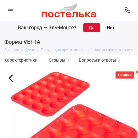
Ваш город —
Эль-Монте
?
Форма VETTA
Главная
Кухня
Посуда для приготовления
Формы для выпечки и з
Характеристики
Отзывы
0
Вопросы и ответы
0
Скидки