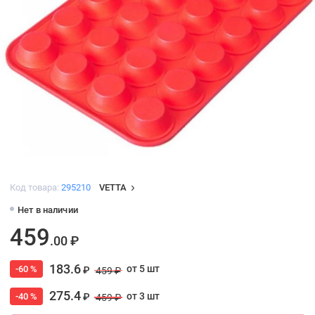
Код товара:
295210
VETTA
Нет в наличии
459
.00 ₽
183.6
от 5 шт
-60 %
₽
459 ₽
275.4
от 3 шт
-40 %
₽
459 ₽