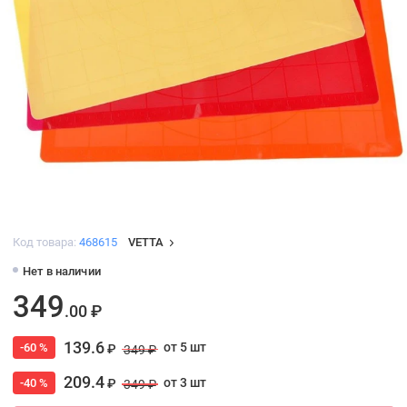
Код товара:
468615
VETTA
Нет в наличии
349
.00 ₽
139.6
от 5 шт
-60 %
₽
349 ₽
209.4
от 3 шт
-40 %
₽
349 ₽