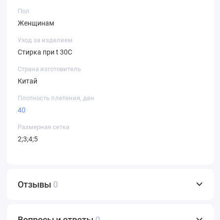
Пол
Женщинам
Уход за изделием
Стирка при t 30С
Страна изготовитель
Китай
Плотность плетения, ден
40
Размерная сетка
2;3;4;5
Отзывы
0
Вопросы и ответы
0