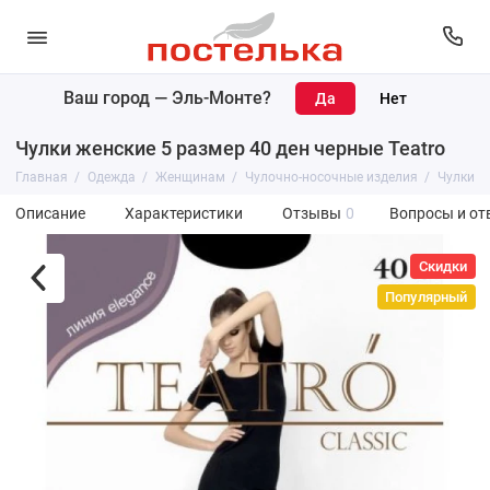
Ваш город —
Эль-Монте
?
Чулки женские 5 размер 40 ден черные Teatro
Главная
Одежда
Женщинам
Чулочно-носочные изделия
Чулки
Описание
Характеристики
Отзывы
0
Вопросы и от
Скидки
Популярный