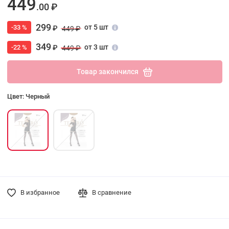
449
.00 ₽
299
от 5 шт
-33 %
₽
449 ₽
349
от 3 шт
-22 %
₽
449 ₽
Товар закончился
Цвет: Черный
В избранное
В сравнение