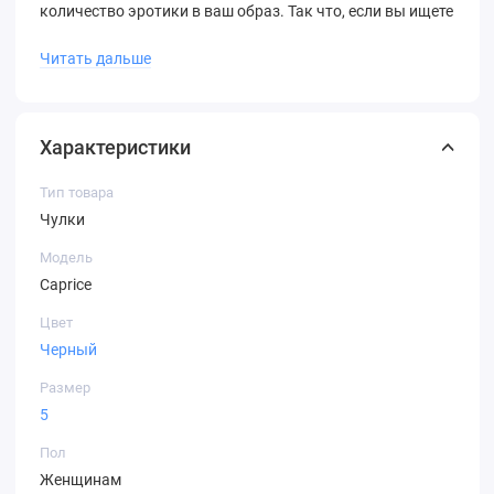
количество эротики в ваш образ. Так что, если вы ищете
идеальные чулочки для своего сексуального гардероба,
Читать дальше
эти чулки с кружевной резинкой эротик на силиконе -
идеальный выбор для вас!
85% Полиамид, 15% Эластан
Характеристики
Тип товара
Чулки
Модель
Caprice
Цвет
Черный
Размер
5
Пол
Женщинам