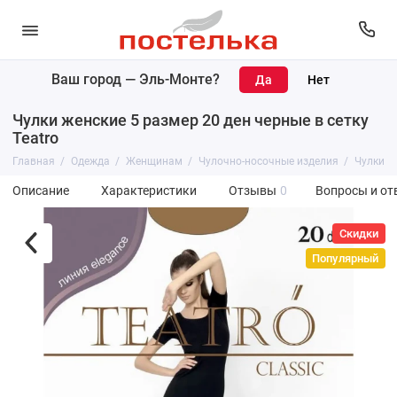
Ваш город —
Эль-Монте
?
Чулки женские 5 размер 20 ден черные в сетку
Teatro
Главная
Одежда
Женщинам
Чулочно-носочные изделия
Чулки
Описание
Характеристики
Отзывы
0
Вопросы и от
Скидки
Популярный