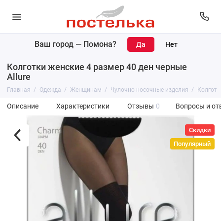
Ваш город —
Помона
?
Колготки женские 4 размер 40 ден черные
Allure
Главная
Одежда
Женщинам
Чулочно-носочные изделия
Колготк
Описание
Характеристики
Отзывы
0
Вопросы и от
Скидки
Популярный