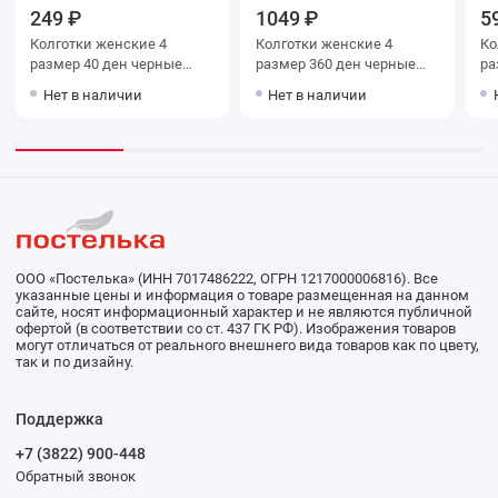
249 ₽
1049 ₽
5
Колготки женские 4
Колготки женские 4
Колг
размер 40 ден черные
размер 360 ден черные
Allure
Teatro
Нет в наличии
Нет в наличии
ООО «Постелька» (ИНН 7017486222, ОГРН 1217000006816). Все
указанные цены и информация о товаре размещенная на данном
сайте, носят информационный характер и не являются публичной
офертой (в соответствии со ст. 437 ГК РФ). Изображения товаров
могут отличаться от реального внешнего вида товаров как по цвету,
так и по дизайну.
Поддержка
+7 (3822) 900-448
Обратный звонок