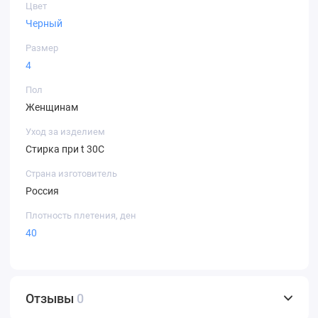
Цвет
Черный
Размер
4
Пол
Женщинам
Уход за изделием
Стирка при t 30С
Страна изготовитель
Россия
Плотность плетения, ден
40
Отзывы
0