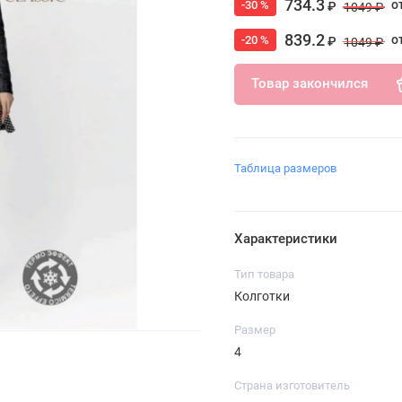
734.3
о
-30 %
₽
1049 ₽
839.2
о
-20 %
₽
1049 ₽
Товар закончился
Таблица размеров
Характеристики
Тип товара
Колготки
Размер
4
Страна изготовитель