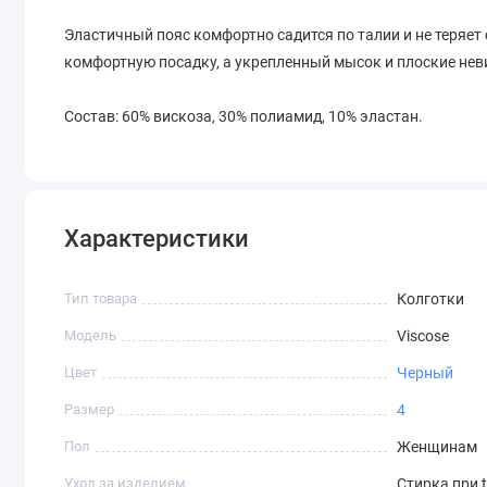
Эластичный пояс комфортно садится по талии и не теряет
комфортную посадку, а укрепленный мысок и плоские не
Состав: 60% вискоза, 30% полиамид, 10% эластан.
Характеристики
Тип товара
Колготки
Модель
Viscose
Цвет
Черный
Размер
4
Пол
Женщинам
Уход за изделием
Стирка при 