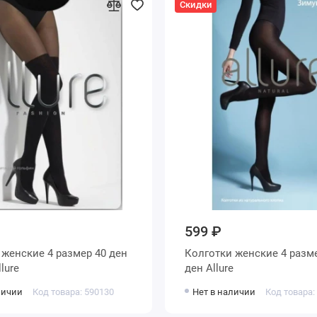
Скидки
599 ₽
н
Колготки женские 4 размер 350
ые Allure
ден Allure
личии
Код товара: 590130
Нет в наличии
Код товара: