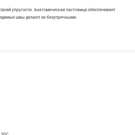
 своей упругости. Анатомическая ластовица обеспечивает
видимые швы делают их безупречными.
t 30С