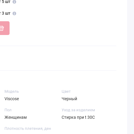
т 5 шт
т 3 шт
Модель
Цвет
Viscose
Черный
Пол
Уход за изделием
Женщинам
Стирка при t 30С
Плотность плетения, ден