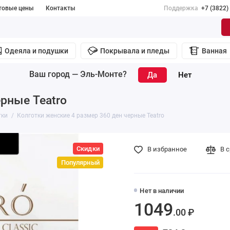
товые цены
Контакты
Поддержка
+7 (3822)
Одеяла и подушки
Покрывала и пледы
Ванная
Ваш город —
Эль-Монте
?
рные Teatro
тки
Колготки женские 4 размер 360 ден черные Teatro
Скидки
В избранное
В 
Популярный
Нет в наличии
1049
.00 ₽