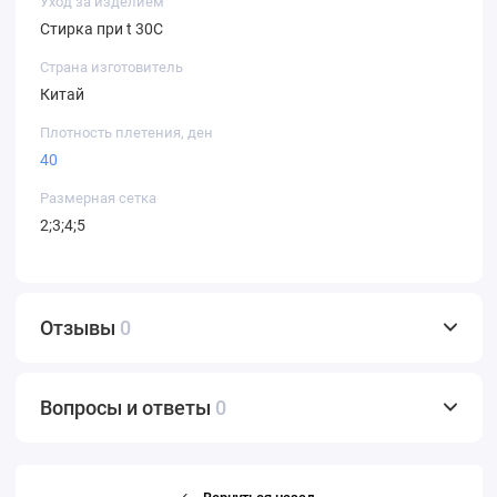
Уход за изделием
Стирка при t 30С
Страна изготовитель
Китай
Плотность плетения, ден
40
Размерная сетка
2;3;4;5
Отзывы
0
Вопросы и ответы
0