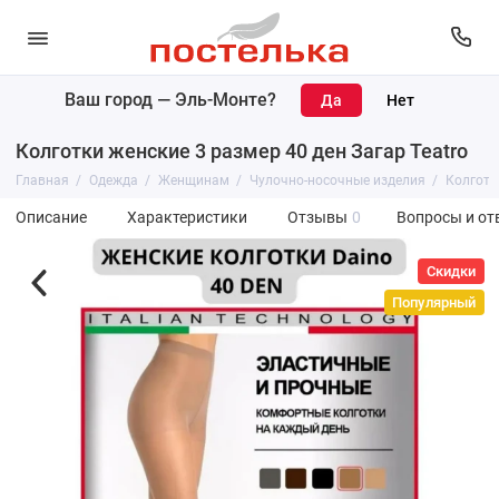
Ваш город —
Эль-Монте
?
Колготки женские 3 размер 40 ден Загар Teatro
Главная
Одежда
Женщинам
Чулочно-носочные изделия
Колготк
Описание
Характеристики
Отзывы
0
Вопросы и от
Скидки
Популярный