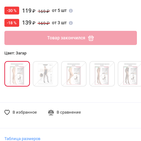
119
от 5 шт
-30 %
₽
169 ₽
139
от 3 шт
-18 %
₽
169 ₽
Товар закончился
Цвет: Загар
В избранное
В сравнение
Таблица размеров