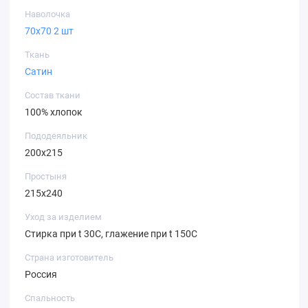
Наволочка
70х70 2 шт
Ткань
Сатин
Состав ткани
100% хлопок
Пододеяльник
200х215
Простыня
215х240
Уход за изделием
Стирка при t 30С, глажение при t 150С
Страна изготовитель
Россия
Спальность