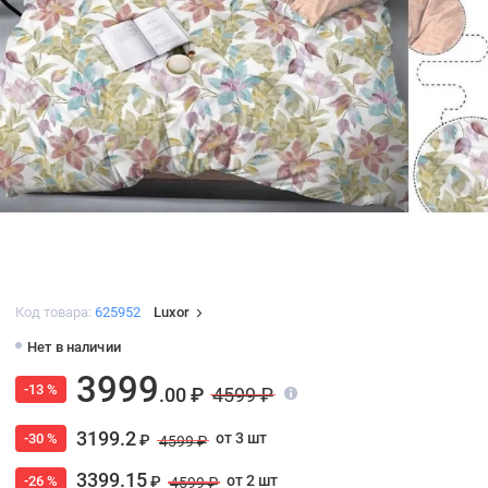
Код товара:
625952
Luxor
Нет в наличии
3999
-13 %
.00 ₽
4599 ₽
3199.2
от 3 шт
-30 %
₽
4599 ₽
3399.15
от 2 шт
-26 %
₽
4599 ₽