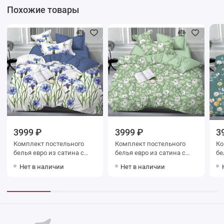
Похожие товары
3999 ₽
3999 ₽
3
Комплект постельного
Комплект постельного
Ко
белья евро из сатина с
белья евро из сатина с
белья евр
наволочками 70х70 2 шт
наволочками 70х70 2 шт
на
Нет в наличии
Нет в наличии
Цветы Luxor
Цветы Luxor
Цв